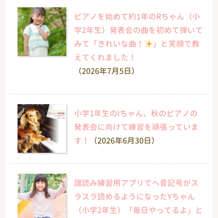
ピアノを始めて約1年のRちゃん（小
学2年生）発表会の曲を初めて弾いて
みて「きれいな曲！
」と笑顔で教
えてくれました！
（2026年7月5日）
小学1年生のIちゃん、秋のピアノの
発表会に向けて練習を頑張っていま
す！
（2026年6月30日）
譜読み練習用アプリでヘ音記号がス
ラスラ読めるようになったYちゃん
（小学2年生）「毎日やってるよ」と