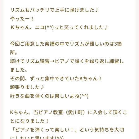
リズムもバッチリで上手に弾けました♪
やったー！
Ｋちゃん、ニコ(^^)っと笑ってくれました♪
今回ご用意した楽譜の中でリズムが難しいのは3箇
所。
続けてリズム練習→ピアノで弾くを繰り返し練習し
ました。
その間、ずっと集中できていたKちゃん！
頑張りました♪
好きな曲を弾くのは楽しいよね(^^)
Kちゃん、当ピアノ教室（愛川町）に入会して頂くこ
とになりました！
「ピアノを弾くって楽しい！」という気持ちを大切
にしたいと思います(^^)