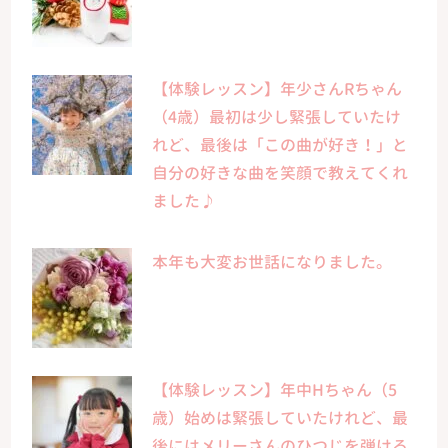
【体験レッスン】年少さんRちゃん
（4歳）最初は少し緊張していたけ
れど、最後は「この曲が好き！」と
自分の好きな曲を笑顔で教えてくれ
ました♪
本年も大変お世話になりました。
【体験レッスン】年中Hちゃん（5
歳）始めは緊張していたけれど、最
後にはメリーさんのひつじを弾ける