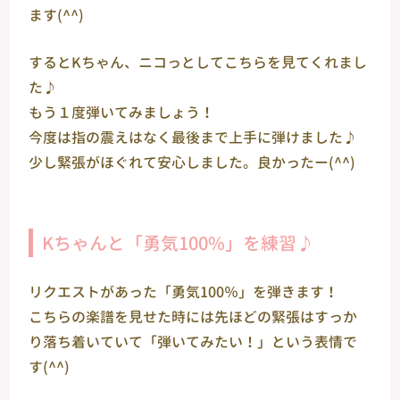
ます(^^)
するとKちゃん、ニコっとしてこちらを見てくれまし
た♪
もう１度弾いてみましょう！
今度は指の震えはなく最後まで上手に弾けました♪
少し緊張がほぐれて安心しました。良かったー(^^)
Kちゃんと「勇気100%」を練習♪
リクエストがあった「勇気100％」を弾きます！
こちらの楽譜を見せた時には先ほどの緊張はすっか
り落ち着いていて「弾いてみたい！」という表情で
す(^^)