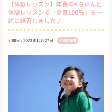
【体験レッスン】年長のKちゃんと
体験レッスンで「勇気100％」を一
緒に練習しました♪
公開日 :
2023年12月27日
相模原教室