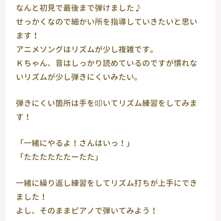
なんと初見で最後まで弾けました♪
せっかくなので細かい所を指導していきたいと思い
ます！
アニメソングはリズムが少し複雑です。
Ｋちゃん、音はしっかり読めているのですが慣れな
いリズムが少し弾きにくいみたい。
弾きにくい箇所は手を叩いてリズム練習をしてみま
す！
「一緒にやるよ！さんはいっ！」
「たたたたたたーたた」
一緒に繰り返し練習をしてリズム打ちが上手にでき
ました！
よし、そのままピアノで弾いてみよう！