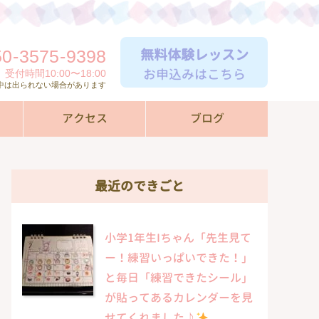
無料体験レッスン
50
-
3575
-
9398
お申込みはこちら
受付時間10:00〜18:00
中は出られない場合があります
アクセス
ブログ
最近のできごと
小学1年生Iちゃん「先生見て
ー！練習いっぱいできた！」
と毎日「練習できたシール」
が貼ってあるカレンダーを見
せてくれました♪