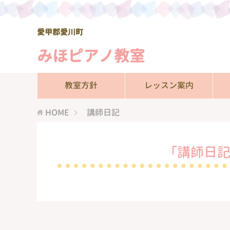
愛甲郡愛川町
みほピアノ教室
教室方針
レッスン案内
HOME
講師日記
「講師日