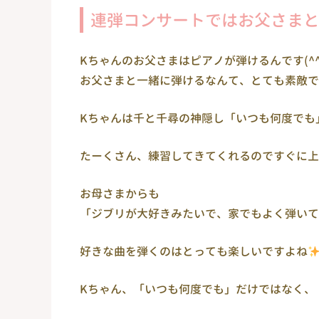
連弾コンサートではお父さま
Kちゃんのお父さまはピアノが弾けるんです(^^
お父さまと一緒に弾けるなんて、とても素敵で
Kちゃんは千と千尋の神隠し「いつも何度でも
たーくさん、練習してきてくれるのですぐに上手
お母さまからも
「ジブリが大好きみたいで、家でもよく弾いて
好きな曲を弾くのはとっても楽しいですよね
Kちゃん、「いつも何度でも」だけではなく、