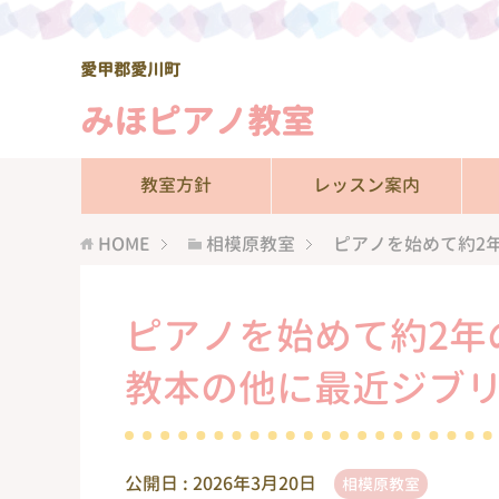
愛甲郡愛川町
みほピアノ教室
教室方針
レッスン案内
HOME
相模原教室
ピアノを始めて約2
ピアノを始めて約2年
教本の他に最近ジブ
公開日 :
2026年3月20日
相模原教室