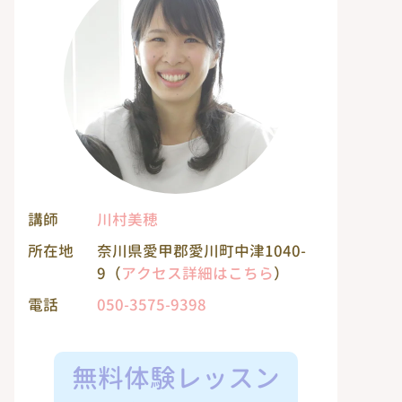
講師
川村美穂
所在地
奈川県愛甲郡愛川町中津1040-
9（
アクセス詳細はこちら
）
電話
050-3575-9398
無料体験レッスン