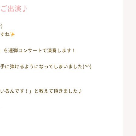
とご出演♪
)
すね
」を連弾コンサートで演奏します！
に弾けるようになってしまいました(^^)
いるんです！」と教えて頂きました♪