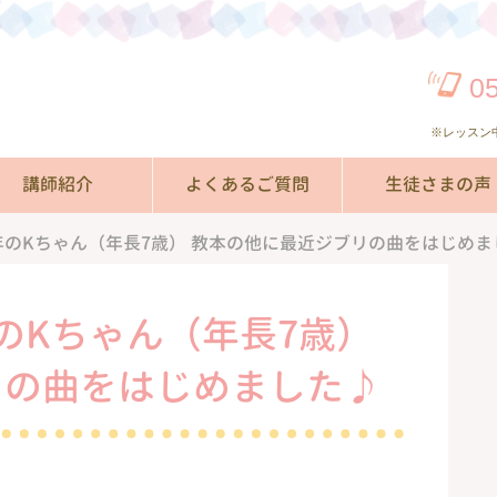
0
※レッスン
講師紹介
よくあるご質問
生徒さまの声
年のKちゃん（年長7歳） 教本の他に最近ジブリの曲をはじめま
のKちゃん（年長7歳）
リの曲をはじめました♪