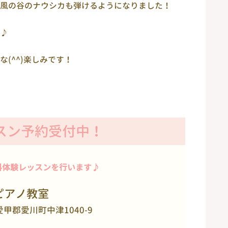
風の谷のナウシカも弾けるようになりました！
♪
(^^)楽しみです！
スン予約受付中！
料体験レッスンを行います♪
ピアノ教室
甲郡愛川町中津1040-9