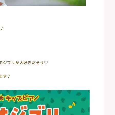
♪
でジブリが大好きだそう♡
ます♪