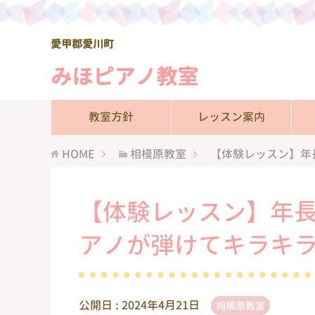
愛甲郡愛川町
みほピアノ教室
教室方針
レッスン案内
HOME
相模原教室
【体験レッスン】年
【体験レッスン】年長
アノが弾けてキラキ
公開日 :
2024年4月21日
相模原教室