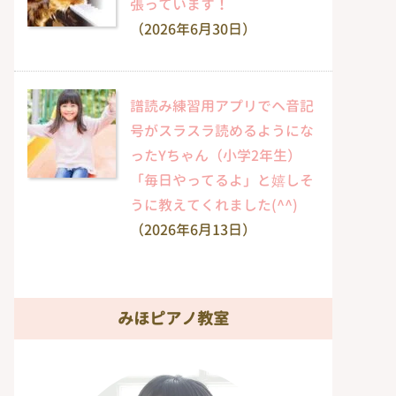
張っています！
（2026年6月30日）
譜読み練習用アプリでヘ音記
号がスラスラ読めるようにな
ったYちゃん（小学2年生）
「毎日やってるよ」と嬉しそ
うに教えてくれました(^^)
（2026年6月13日）
みほピアノ教室