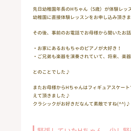
先日幼稚園年長のHちゃん（5歳）が体験レッ
幼稚園に直接体験レッスンをお申し込み頂きま
その後、事前のお電話でお母様から聞いたお話
・お家にあるおもちゃのピアノが大好き！
・ご兄弟も楽器を演奏されていて、将来、楽器
とのことでした♪
またお母様からHちゃんはフィギュアスケート
えて頂きました♪
クラシックがお好きだなんて素敵ですね(^^)♪
緊張していたHちゃん、少し緊