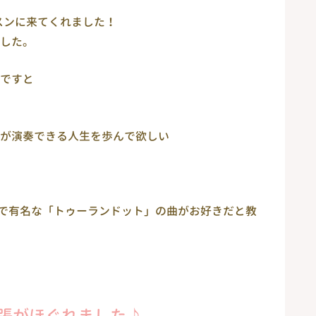
スンに来てくれました！
した。
ですと
が演奏できる人生を歩んで欲しい
で有名な「トゥーランドット」の曲がお好きだと教
張がほぐれました♪