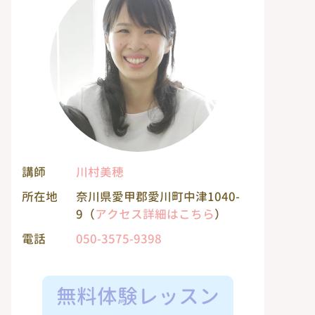
講師
川村美穂
所在地
奈川県愛甲郡愛川町中津1040-
9（
アクセス詳細はこちら
）
電話
050-3575-9398
無料体験レッスン